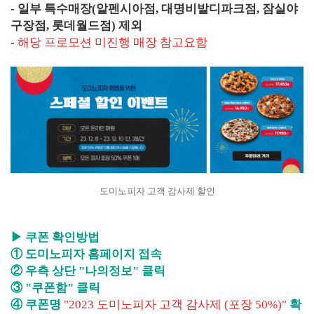
- 일부 특수매장(알펜시아점, 대명비발디파크점, 잠실야
구장점, 롯데월드점) 제외
-
해당 프로모션 미진행 매장 참고요함
도미노피자 고객 감사제 할인
▶ 쿠폰 확인방법
① 도미노피자 홈페이지 접속
② 우측 상단 "나의정보" 클릭
③ "쿠폰함" 클릭
④ 쿠폰명
"2023 도미노피자 고객 감사제 (포장 50%)"
확