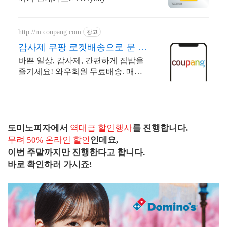
http://m.coupang.com
광고
감사제 쿠팡 로켓배송으로 문 앞
까지
바쁜 일상, 감사제, 간편하게 집밥을
즐기세요! 와우회원 무료배송. 매일
뭐 해먹을지 고민될 때, 간편한 반찬
세트로 식사 준비 부담을 덜어보세
요.
도미노피자에서
역대급 할인행사
를 진행합니다.
무려 50% 온라인 할인
인데요,
이번 주말까지만 진행한다고 합니다.
바로 확인하러 가시죠!